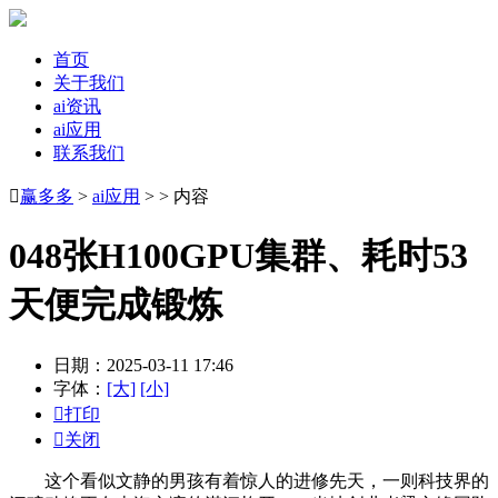
首页
关于我们
ai资讯
ai应用
联系我们

赢多多
>
ai应用
> > 内容
048张H100GPU集群、耗时53
天便完成锻炼
日期：2025-03-11 17:46
字体：
[大]
[小]

打印

关闭
这个看似文静的男孩有着惊人的进修先天，一则科技界的